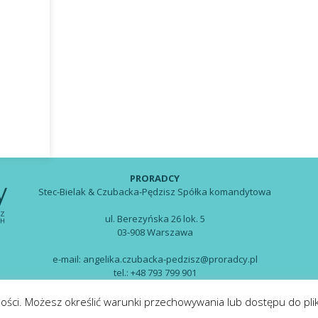
PRORADCY
Stec-Bielak & Czubacka-Pędzisz Spółka komandytowa
ul. Berezyńska 26 lok. 5
03-908 Warszawa
e-mail: angelika.czubacka-pedzisz@proradcy.pl
tel.: +48 793 799 901
tności. Możesz określić warunki przechowywania lub dostępu do pli
Strategy, design, marketing & support by
web.lex