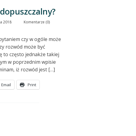
edopuszczalny?
ia 2018
Komentarze (0)
z pytaniem czy w ogóle może
 Czy rozwód może być
 to często jednakże takiej
 tym w poprzednim wpisie
inam, iż rozwód jest […]
Email
Print