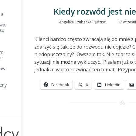
Kiedy rozwód jest ni
la
Angelika Czubacka-Pędzisz
17 wrześn
wa.
esu
Klienci bardzo często zwracają się do mnie 
zdarzyć się tak, że do rozwodu nie dojdzie?
ym
niedopuszczalny? Owszem tak. Nie zdarza się
ie
sytuacji nie można wykluczyć. Pisałam już o
raw
jednakże warto rozwinąć ten temat. Przypom
zny
Facebook
X
LinkedIn