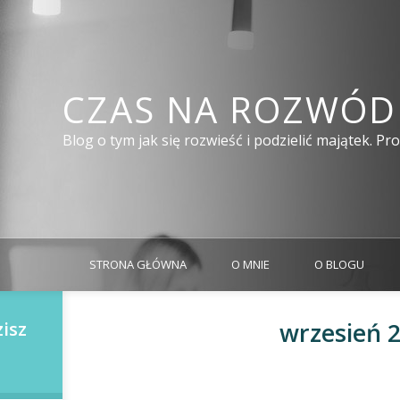
CZAS NA ROZWÓD
Blog o tym jak się rozwieść i podzielić majątek. P
STRONA GŁÓWNA
O MNIE
O BLOGU
wrzesień 
isz