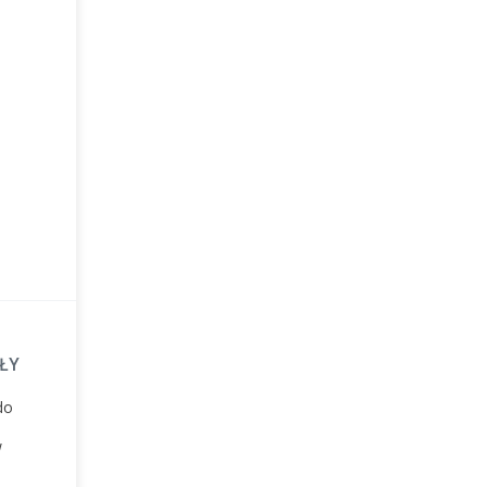
ŁY
do
w