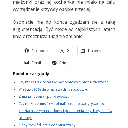
małżonki oraz jej kochanka nie miało na celu
wyrządzenie krzywdy osobie trzeciej.
Osobiście nie do końca zgadzam się z taką
argumentacją. Być może w najbliższych latach
linia orzecznicza ulegnie zmianie.
Facebook
X
LinkedIn
Email
Print
Podobne artykuły
Czy można się rozwieść bez obecności jednej ze stron?
Właściwość Sądu w sprawach rozwodowych
Zmiana nazwiska po rozwodzie
Czy można zmusić współmałżonka do partycypacji w
kosztach utrzymania domu i ponoszenia innych wydatków
rodziny?
Kiedy rozwód jest niedopuszczalny?