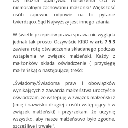
czy można upatrywać naruszenia czci w
niemoralnym zachowaniu małżonki? Większość
osób zapewne odpowie na to pytanie
twierdząco. Sąd Najwyższy jest innego zdania.
W świetle przepisów prawa sprawa nie wygląda
jednak tak prosto. Oczywiście KRiO w
art. 7 § 3
zawiera rotę oświadczenia składanego podczas
wstąpienia w związek małżeński. Każdy z
małżonków składa oświadczenie ( przysięgę
małżeńską) o następującej treści:
„Świadomy/Świadoma praw i obowiązków
wynikających z zawarcia małżeństwa uroczyście
oświadczam, że wstępuję w związek małżeński z
(imię i nazwisko drugiej z osób wstępujących w
związek małżeński) i przyrzekam, że uczynię
wszystko, aby nasze małżeństwo było zgodne,
szczęśliwe i trwałe.”.