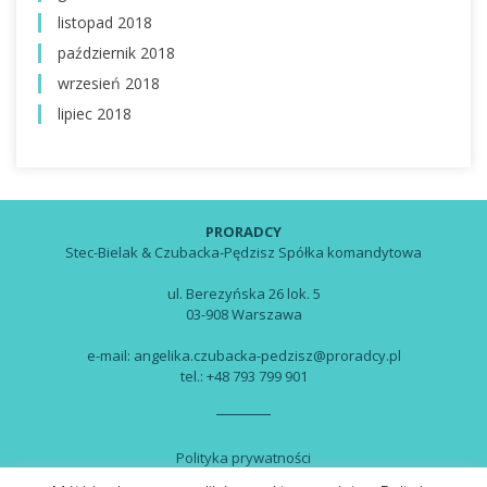
listopad 2018
październik 2018
wrzesień 2018
lipiec 2018
PRORADCY
Stec-Bielak & Czubacka-Pędzisz Spółka komandytowa
ul. Berezyńska 26 lok. 5
03-908 Warszawa
e-mail: angelika.czubacka-pedzisz@proradcy.pl
tel.: +48 793 799 901
Polityka prywatności
Ograniczenie odpowiedzialności