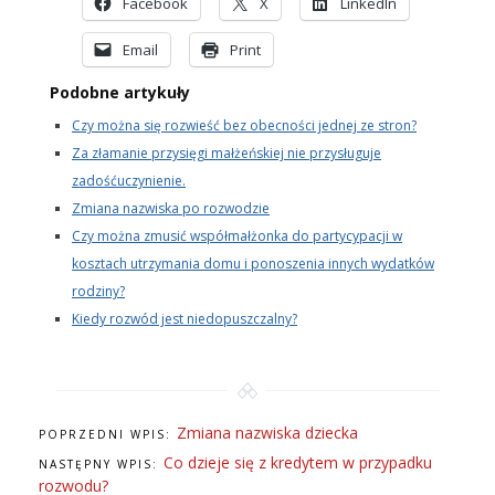
Facebook
X
LinkedIn
Email
Print
Podobne artykuły
Czy można się rozwieść bez obecności jednej ze stron?
Za złamanie przysięgi małżeńskiej nie przysługuje
zadośćuczynienie.
Zmiana nazwiska po rozwodzie
Czy można zmusić współmałżonka do partycypacji w
kosztach utrzymania domu i ponoszenia innych wydatków
rodziny?
Kiedy rozwód jest niedopuszczalny?
Zmiana nazwiska dziecka
POPRZEDNI WPIS:
Co dzieje się z kredytem w przypadku
NASTĘPNY WPIS:
rozwodu?